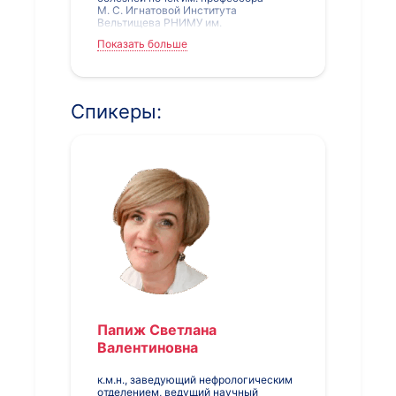
М. С. Игнатовой Института
Вельтищева РНИМУ им.
Н. И. Пирогова Минздрава России,
Показать больше
профессор кафедры педиатрии им.
Г. Н. Сперанского ФГБОУ ДПО
РМАНПО Минздрава России
Спикеры:
Папиж Светлана
Валентиновна
к.м.н., заведующий нефрологическим
отделением, ведущий научный