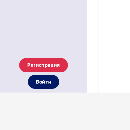
пе
де
хи
ака
Ве
ФГ
РН
Н. 
Пи
Ми
Ро
Мо
Регистрация
Войти