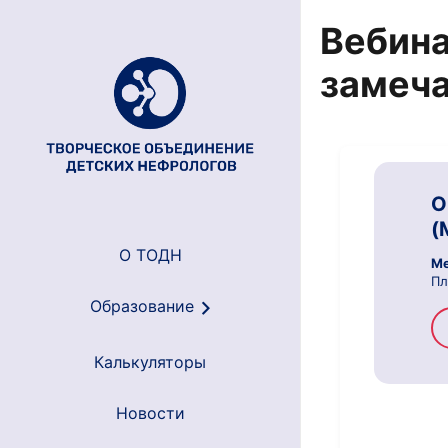
Вебина
замеча
О
(
О ТОДН
Ме
Пл
Образование
Калькуляторы
Новости