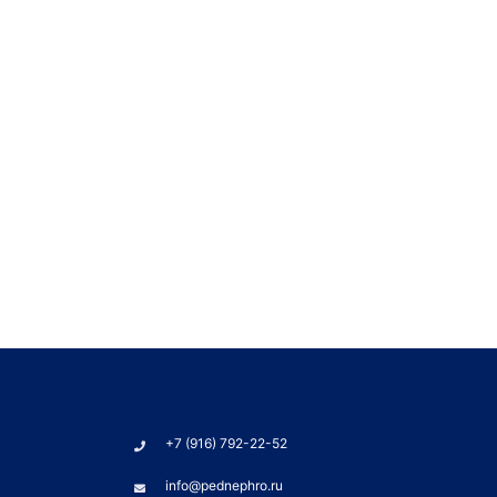
+7 (916) 792-22-52
info@pednephro.ru