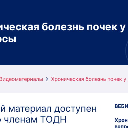
ческая болезнь почек у
осы
Видеоматериалы
Хроническая болезнь почек у
й материал доступен
ВЕБ
о членам ТОДН
Хрон
вопр