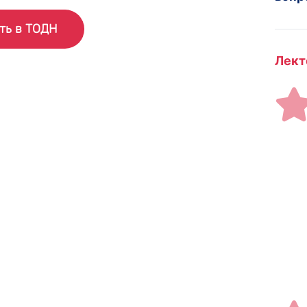
ть в ТОДН
Лект